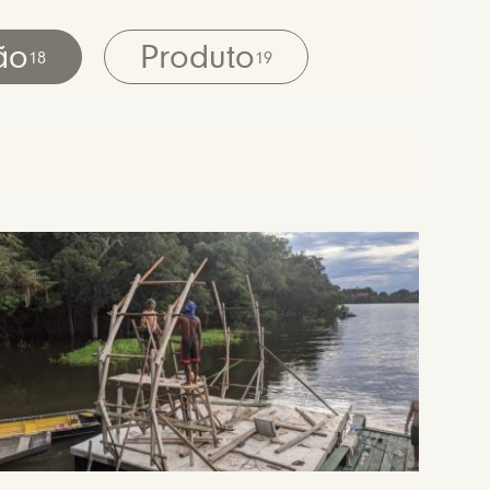
ão
Produto
18
19