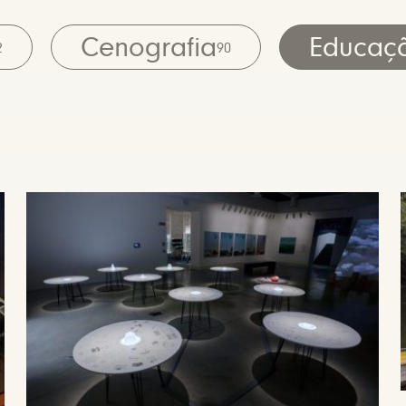
Cenografia
Educaç
2
90