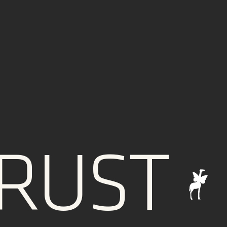
UST
I