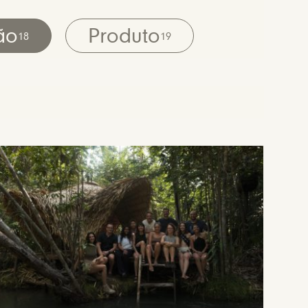
ão
Produto
18
19