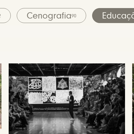
Cenografia
Educaç
2
90