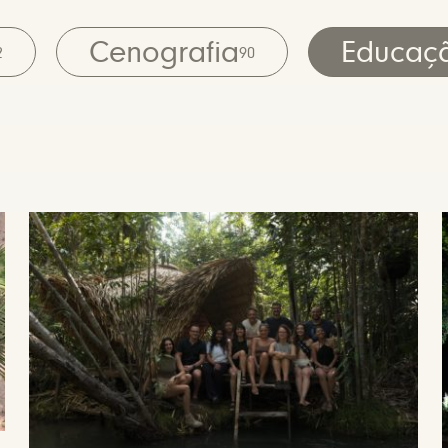
Cenografia
Educaç
2
90