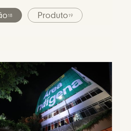
ão
Produto
18
19