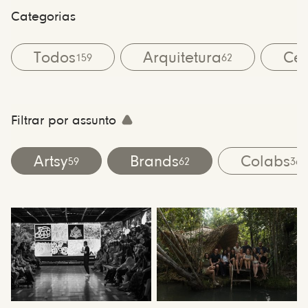
Categorias
Todos
Arquitetura
Cen
159
62
Filtrar por assunto
Artsy
Brands
Colabs
59
62
36