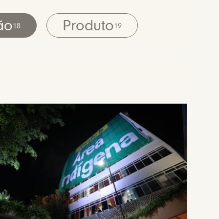
ão
Produto
18
19