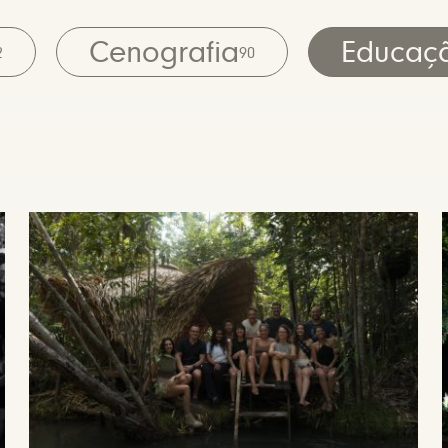
Cenografia
Educaç
2
90