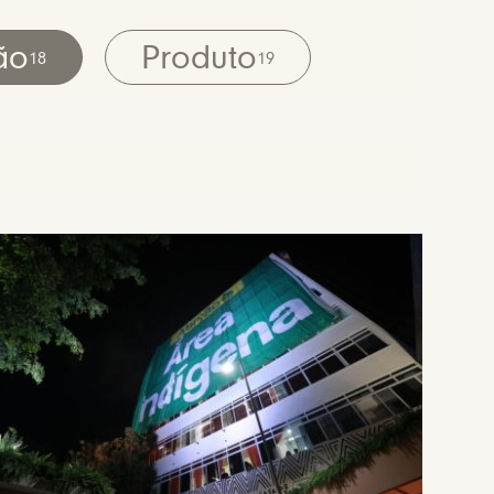
ão
Produto
18
19