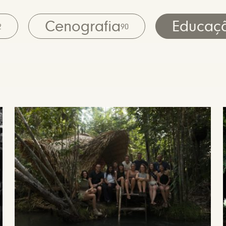
Cenografia
Educaç
2
90