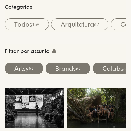
Categorias
Todos
Arquitetura
Cen
159
62
Filtrar por assunto
Artsy
Brands
Colabs
59
62
36