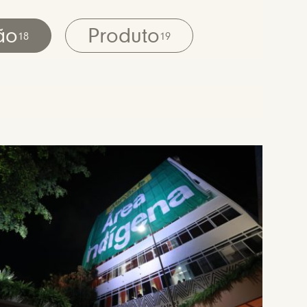
ão
Produto
18
19