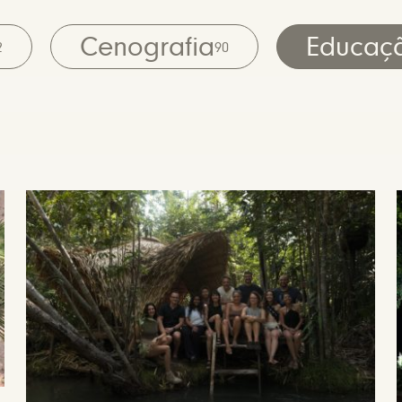
Cenografia
Educaç
2
90