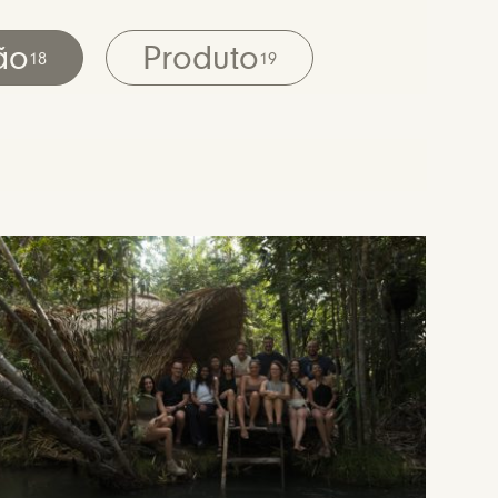
ão
Produto
18
19