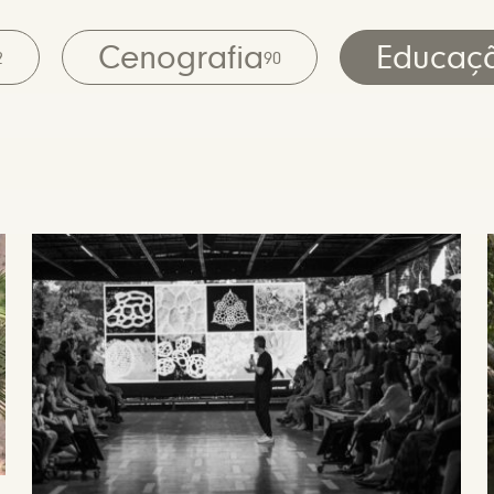
Cenografia
Educaç
2
90