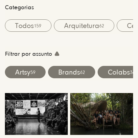
Categorias
Todos
Arquitetura
Cen
159
62
Filtrar por assunto
Artsy
Brands
Colabs
59
62
36