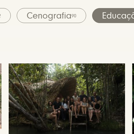
Cenografia
Educaç
2
90