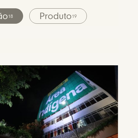
ão
Produto
18
19