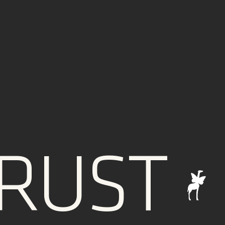
UST
I