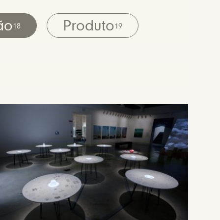
ão
Produto
18
19