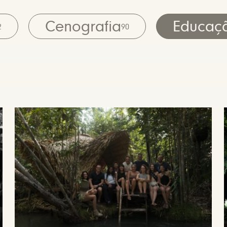
Cenografia
Educaç
2
90