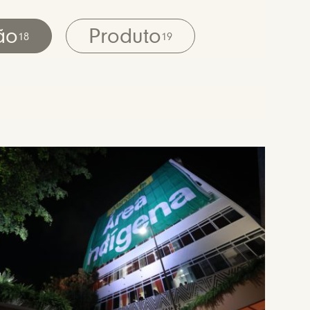
ão
Produto
18
19