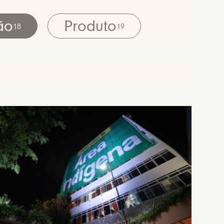
ão
Produto
18
19