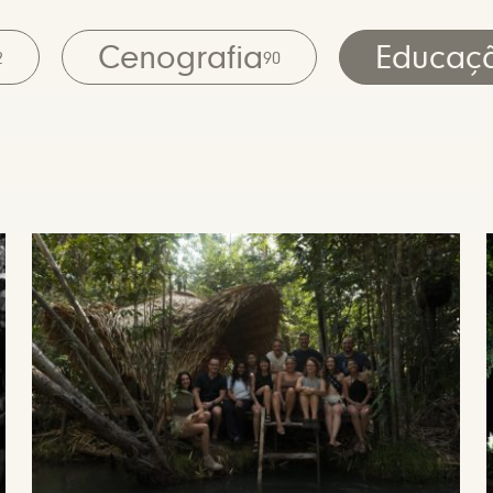
Cenografia
Educaç
2
90