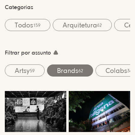
Categorias
Todos
Arquitetura
Cen
159
62
Filtrar por assunto
Artsy
Brands
Colabs
59
62
36