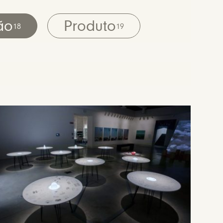
ão
Produto
18
19