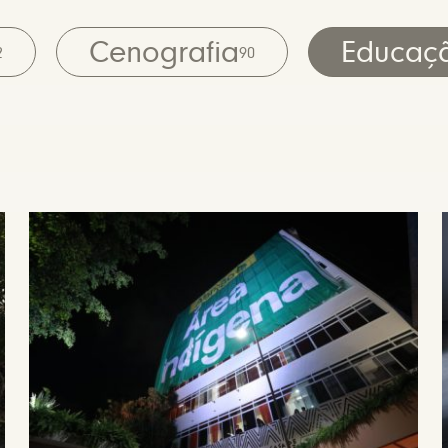
Cenografia
Educaç
2
90