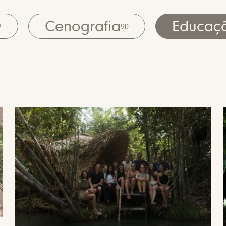
Cenografia
Educaç
2
90