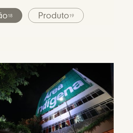
ão
Produto
18
19