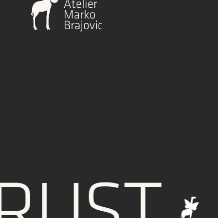
UST
IN