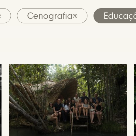
Cenografia
Educaç
2
90