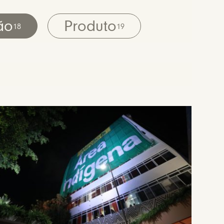
ão
Produto
18
19