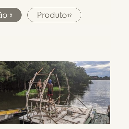
ão
Produto
18
19