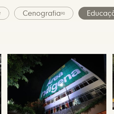
Cenografia
Educaç
2
90