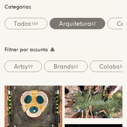
Categorias
Todos
Arquitetura
Cen
159
62
Filtrar por assunto
Artsy
Brands
Colabs
59
62
36