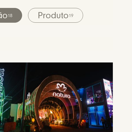
ão
Produto
18
19