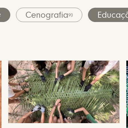
Cenografia
Educaç
2
90