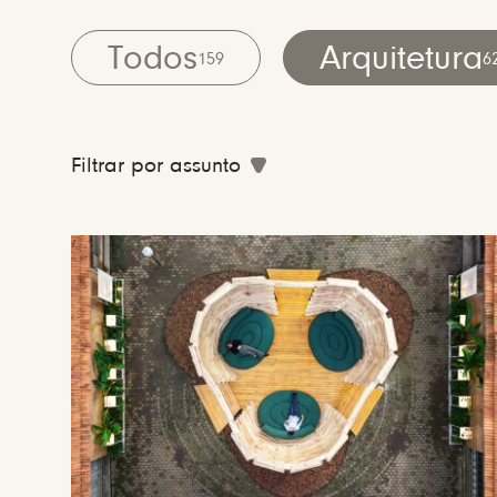
Todos
Arquitetura
159
6
Filtrar por assunto