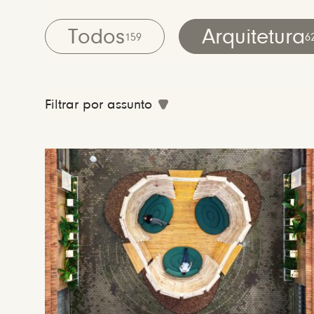
Todos
Arquitetura
159
6
Filtrar por assunto