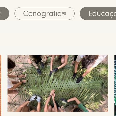
Cenografia
Educaç
2
90