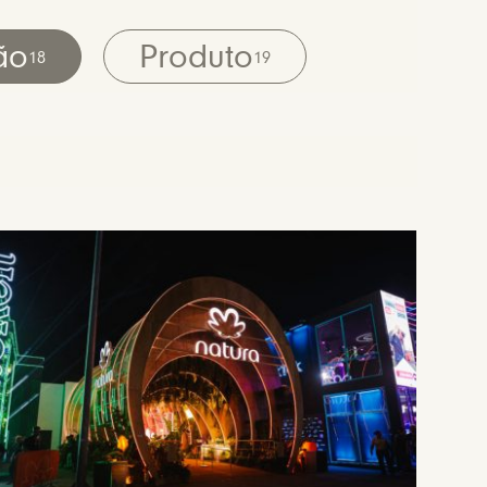
ão
Produto
18
19