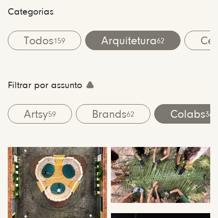
Categorias
Todos
Arquitetura
Cen
159
62
Filtrar por assunto
Artsy
Brands
Colabs
59
62
36