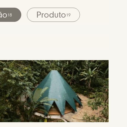
ão
Produto
18
19