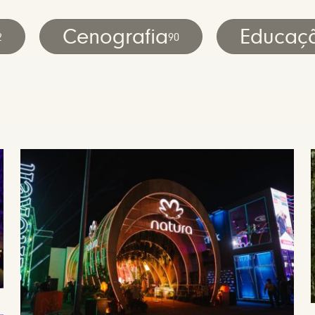
Cenografia
Educaç
2
90