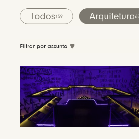
Todos
Arquitetura
159
6
Filtrar por assunto