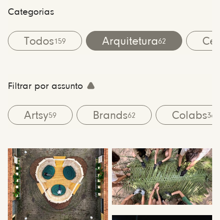
Categorias
Todos
Arquitetura
Cen
159
62
Filtrar por assunto
Artsy
Brands
Colabs
59
62
36