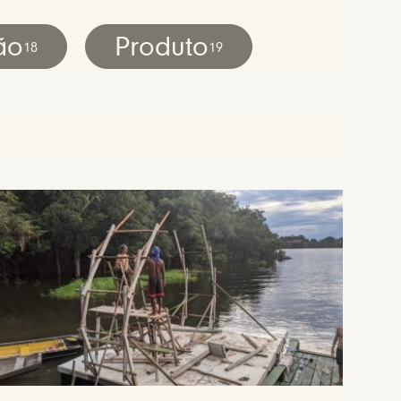
ão
Produto
18
19