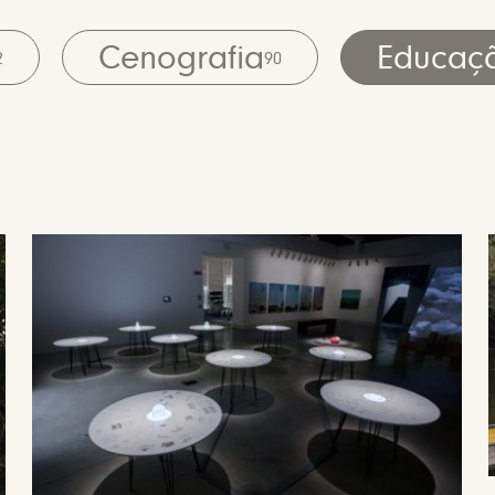
Cenografia
Educaç
2
90