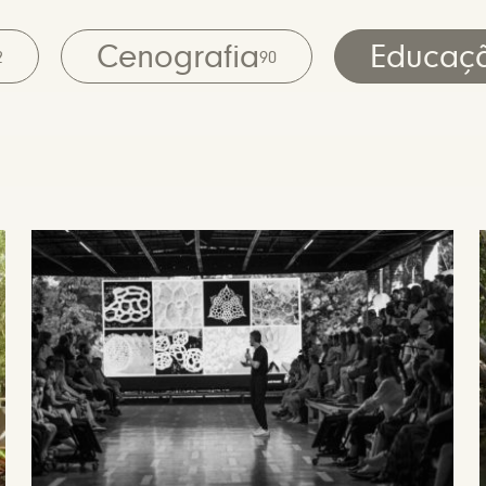
Cenografia
Educaç
2
90