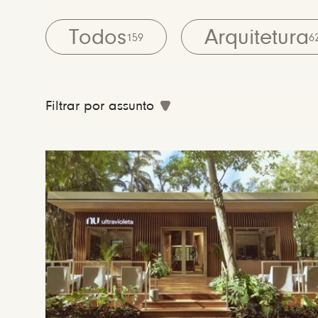
Todos
Arquitetura
159
6
Filtrar por assunto