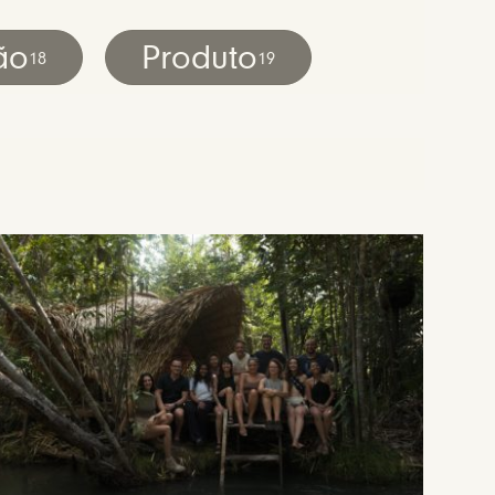
ão
Produto
18
19