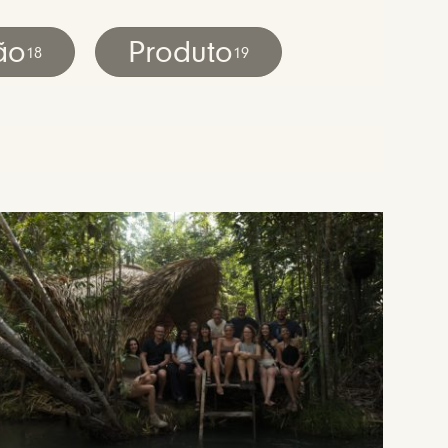
ão
Produto
18
19