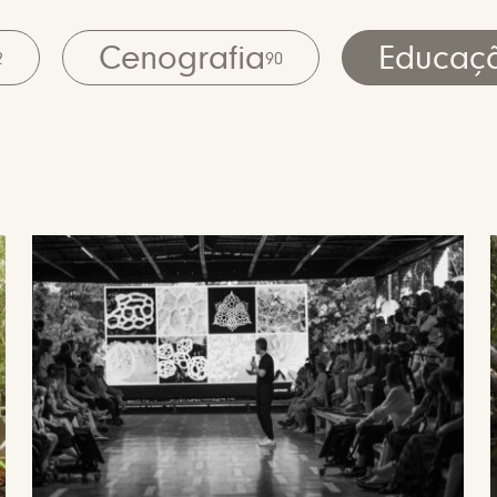
Cenografia
Educaç
2
90