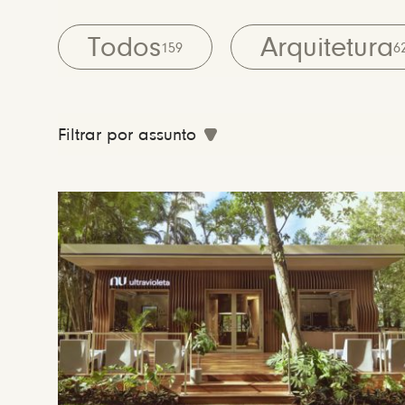
Todos
Arquitetura
159
6
Filtrar por assunto