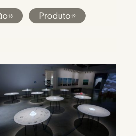
ão
Produto
18
19