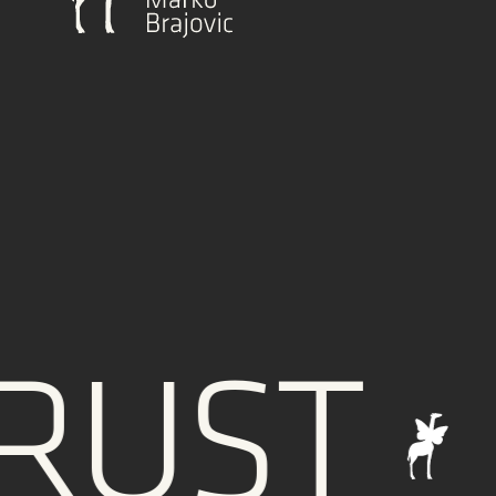
UST
I