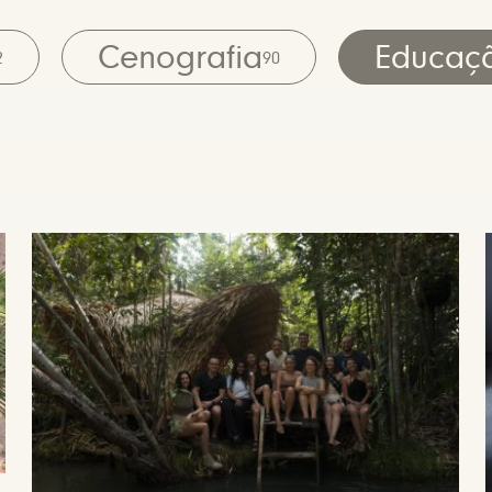
Cenografia
Educaç
2
90