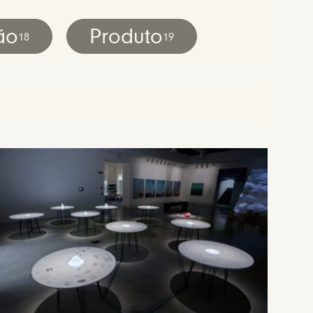
ão
Produto
18
19