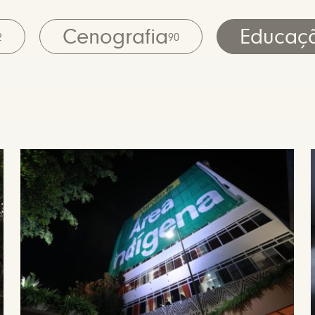
Cenografia
Educaç
2
90