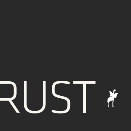
UST
I