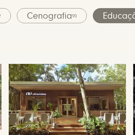
Cenografia
Educaç
2
90