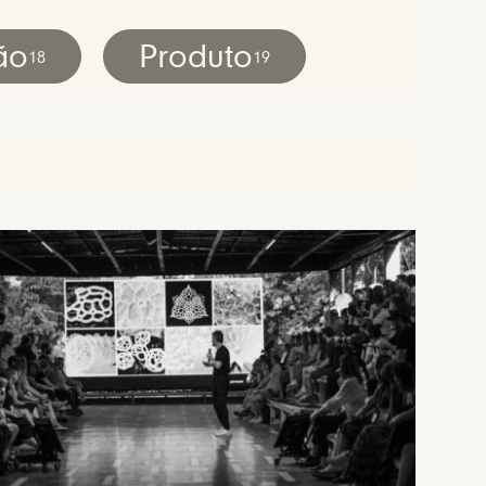
ão
Produto
18
19