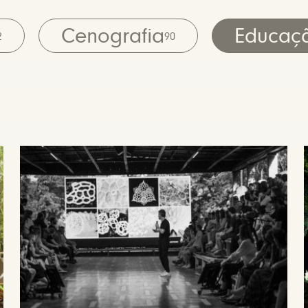
Cenografia
Educaç
2
90