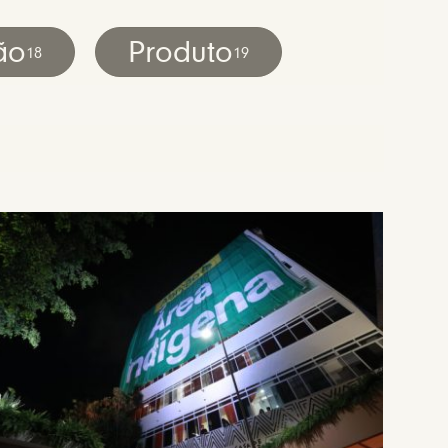
ão
Produto
18
19