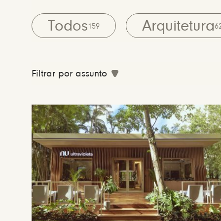
Todos
Arquitetura
159
6
Filtrar por assunto