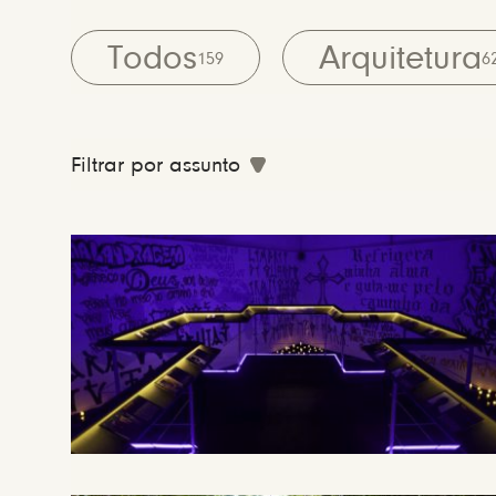
Todos
Arquitetura
159
6
Filtrar por assunto