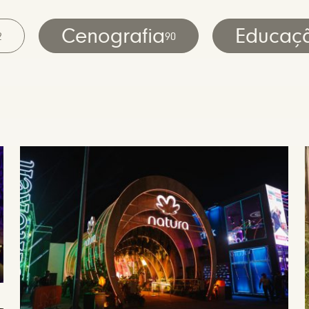
Cenografia
Educaç
2
90