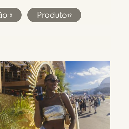
ão
Produto
18
19